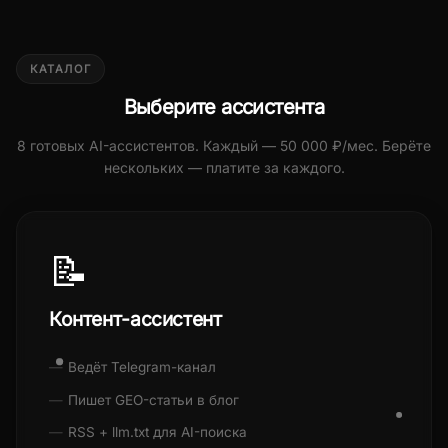
КАТАЛОГ
Выберите ассистента
8 готовых AI-ассистентов. Каждый — 50 000 ₽/мес. Берёте
нескольких — платите за каждого.
📝
Контент-ассистент
Ведёт Telegram-канал
Пишет GEO-статьи в блог
RSS + llm.txt для AI-поиска