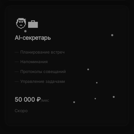
🧑‍💼
AI-секретарь
Планирование встреч
Напоминания
Протоколы совещаний
Управление задачами
50 000 ₽
/мес
Скоро